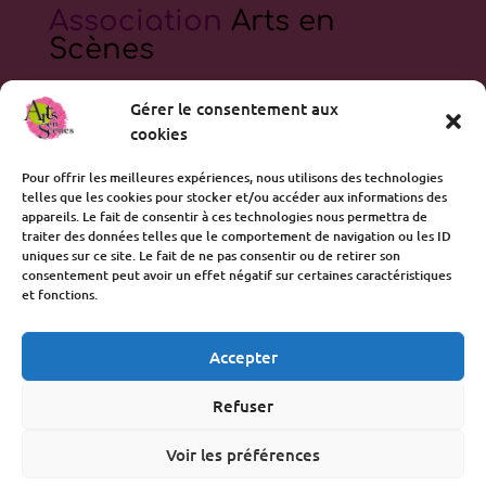
Association
Arts en
Scènes
contact@artsenscenes.fr
Gérer le consentement aux
3, rue de la Loi
cookies
56 000 VANNES
Pour offrir les meilleures expériences, nous utilisons des technologies
telles que les cookies pour stocker et/ou accéder aux informations des
Connexion et Inscription
appareils. Le fait de consentir à ces technologies nous permettra de
traiter des données telles que le comportement de navigation ou les ID
Formulaire d’abonnement à notre Newsletter AES
uniques sur ce site. Le fait de ne pas consentir ou de retirer son
consentement peut avoir un effet négatif sur certaines caractéristiques
Gestion de votre abonnement à la newsletter AES
et fonctions.
Connexion au site AES
Politique de confidentialité
Accepter
Politique de cookies (UE)
Refuser
Se déconnecter
Voir les préférences