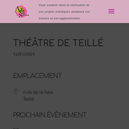
Vous soutenir dans la réalisation de
vos projets artistiques amateurs sur
Vannes et son agglomération
THÉÂTRE DE TEILLÉ
12/01/2025
EMPLACEMENT
riute de la hate
Teillé
PROCHAIN ÉVÈNEMENT